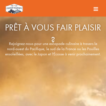
Aller
au
contenu
PRÊT À VOUS FAIR PLAISIR
?
Rejoignez-nous pour une escapade culinaire à travers le
nord-ouest du Pacifique, le sud de la France ou les Pouilles
ensoleillées, avec le Japon et l'Écosse à venir prochainement.