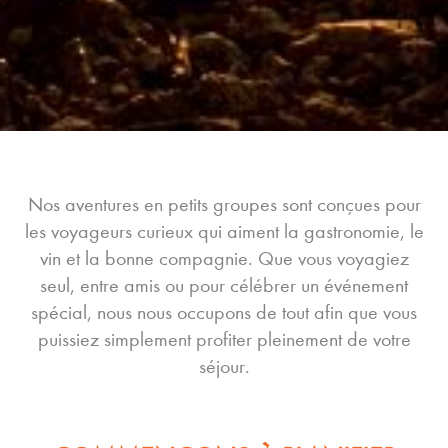
Nos aventures en petits groupes sont conçues pour
les voyageurs curieux qui aiment la gastronomie, le
vin et la bonne compagnie. Que vous voyagiez
seul, entre amis ou pour célébrer un événement
spécial, nous nous occupons de tout afin que vous
puissiez simplement profiter pleinement de votre
séjour.