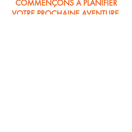
COMMENÇONS À PLANIFIER
VOTRE PROCHAINE AVENTURE.
CONTACTEZ-NOUS DÈS AUJOURD'HUI ET
LAISSEZ CULINARY GALLIVANTS VOUS
EMMENER VERS UNE DESTINATION
INOUBLIABLE.
Nom
*
Email
*
Destination préférée